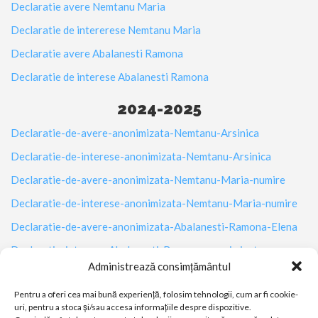
Declaratie avere Nemtanu Maria
Declaratie de intererese Nemtanu Maria
Declaratie avere Abalanesti Ramona
Declaratie de interese Abalanesti Ramona
2024-2025
Declaratie-de-avere-anonimizata-Nemtanu-Arsinica
Declaratie-de-interese-anonimizata-Nemtanu-Arsinica
Declaratie-de-avere-anonimizata-Nemtanu-Maria-numire
Declaratie-de-interese-anonimizata-Nemtanu-Maria-numire
Declaratie-de-avere-anonimizata-Abalanesti-Ramona-Elena
Declaratie-interese-Abalanesti-Ramona-anonimizata
Administrează consimțământul
Declaratie-de-avere-anonimizata-Nemtanu-Maria
Pentru a oferi cea mai bună experiență, folosim tehnologii, cum ar fi cookie-
Declaratie-de-interese-anonimizata-Nemtanu-Maria
uri, pentru a stoca și/sau accesa informațiile despre dispozitive.