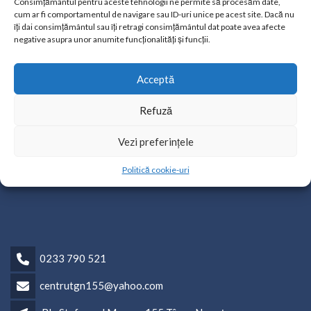
Declaratie de avere anonimizata Nemtanu Arsinica -incetare
Consimțământul pentru aceste tehnologii ne permite să procesăm date,
cum ar fi comportamentul de navigare sau ID-uri unice pe acest site. Dacă nu
numire
îți dai consimțământul sau îți retragi consimțământul dat poate avea afecte
Declaratie de interese anonimizata Nemtanu Arsinica -incetare
negative asupra unor anumite funcționalități și funcții.
numire
Acceptă
Refuză
Vezi preferințele
Politică cookie-uri
0233 790 521
centrutgn155@yahoo.com