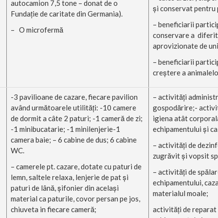
autocamion 7,5 tone – donat de o
şi conservat pentru 
Fundaţie de caritate din Germania).
– beneficiarii partic
– O microfermă
conservare a diferit
aprovizionate de uni
– beneficiarii partici
creştere a animalel
-3 pavilioane de cazare, fiecare pavilion
– activităţi administ
având următoarele utilităţi: -10 camere
gospodărire;- activit
de dormit a câte 2 paturi; -1 cameră de zi;
igiena atât corporală 
-1 minibucatarie; -1 minilenjerie-1
echipamentului şi c
camera baie; – 6 cabine de dus; 6 cabine
– activităţi de dezinf
WC.
zugrăvit şi vopsit sp
– camerele pt. cazare, dotate cu paturi de
– activităţi de spăla
lemn, saltele relaxa, lenjerie de pat şi
echipamentului, caz
paturi de lână, şifonier din acelaşi
materialul moale;
material ca paturile, covor persan pe jos,
chiuveta in fiecare cameră;
activităţi de reparat