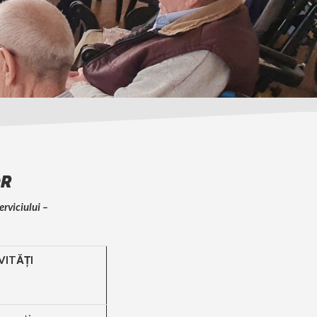
OR
erviciului –
VITĂŢI