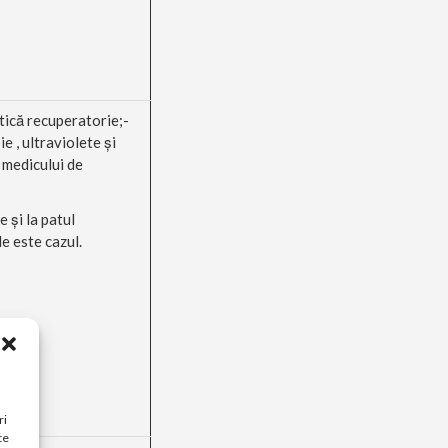
stică recuperatorie;-
ie , ultraviolete şi
a medicului de
 şi la patul
e este cazul.
ri
te