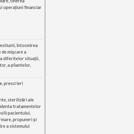
mare, tinerea
i operaţiuni financiar
estiunii, întocmirea
e de mişcare a
 diferitelor situaţii,
or, a pliantelor,
e, prescrieri
e, sterilizări ale
videnta tratamentelor
olii pacientului,
rmare, propuneri şi
ire a sistemului