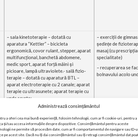
– sala kinetoterapie – dotată cu
– exerciţii de gimna
aparatura “Kettler” – bicicleta
şedinţe de fizioterap
ergonomică, covor rulant, stepper, aparat
masaj (cu prescripţi
multifuncţional, banchetă abdomene,
specialitate)
medic sport, aparat forţă mâini şi
– recuperarea se face
picioare, lampă ultraviolete.- sală fizio-
bolnavului acolo und
terapie – dotată cu aparatură BTL –
aparat electroterapie cu 2 canale; aparat
terapie cu ultrasunete; aparat terapie cu
unde scurte;
Administrează consimțământul
– bazin pentru terapie cu apă
(la aceste săli lipseşte dotarea cu
tru a oferi cea mai bună experiență, folosim tehnologii, cum ar fi cookie-uri, pentru a
ca și/sau accesa informațiile despre dispozitive. Consimțământul pentru aceste
vestiare aferente)
nologii ne permite să procesăm date, cum ar fi comportamentul de navigare sau ID-u
ce pe acest site. Dacă nu îți dai consimțământul sau îți retragi consimțământul dat poa