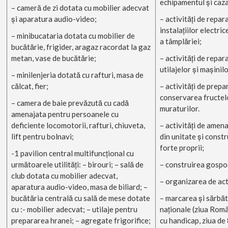
echipamentul şi caz
– cameră de zi dotata cu mobilier adecvat
şi aparatura audio-video;
– activităţi de repara
instalaţiilor electric
– minibucataria dotata cu mobilier de
a tâmplăriei;
bucătărie, frigider, aragaz racordat la gaz
metan, vase de bucătărie;
– activităţi de repara
utilajelor şi maşinil
– minilenjeria dotată cu rafturi, masa de
călcat, fier;
– activităţi de prepa
conservarea fructelo
– camera de baie prevăzută cu cadă
muraturilor.
amenajata pentru persoanele cu
deficiente locomotorii, rafturi, chiuveta,
– activităţi de amena
lift pentru bolnavi;
din unitate şi constr
forte proprii;
-1 pavilion central multifuncţional cu
următoarele utilităţi: – birouri; – sală de
– construirea gospo
club dotata cu mobilier adecvat,
– organizarea de acti
aparatura audio-video, masa de biliard; –
bucătăria centrală cu sală de mese dotate
– marcarea şi sărbăt
cu :- mobilier adecvat; – utilaje pentru
naţionale (ziua Româ
prepararea hranei; – agregate frigorifice;
cu handicap, ziua de 