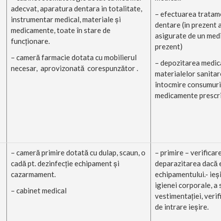
adecvat, aparatura dentara in totalitate,
– efectuarea tratame
instrumentar medical, materiale şi
dentare (in prezent a
medicamente, toate în stare de
asigurate de un medi
funcţionare.
prezent)
– cameră farmacie dotata cu mobilierul
– depozitarea medic
necesar, aprovizonată corespunzător .
materialelor sanitar
întocmire consumuri
medicamente prescri
– cameră primire dotată cu dulap, scaun, o
– primire – verificar
cadă pt. dezinfecţie echipament şi
deparazitarea dacă e
cazarmament.
echipamentului.- ieşi
igienei corporale, a s
– cabinet medical
vestimentaţiei, veri
de intrare ieşire.