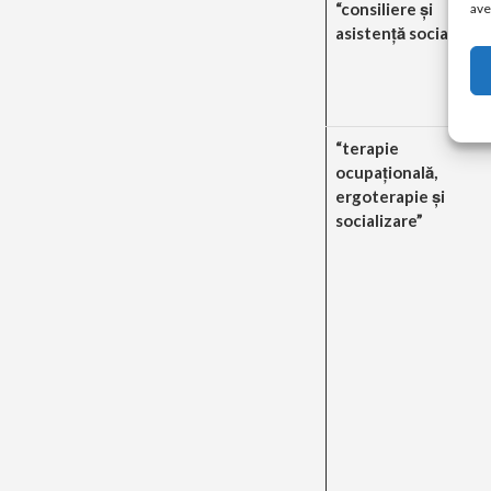
“consiliere şi
ave
asistenţă socială”
“terapie
ocupaţională,
ergoterapie şi
socializare”