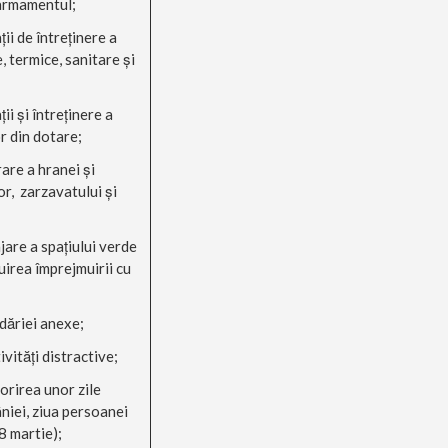
armamentul;
ţii de întreţinere a
e, termice, sanitare şi
ţii şi întreţinere a
or din dotare;
rare a hranei şi
r, zarzavatului şi
jare a spaţiului verde
uirea împrejmuirii cu
dăriei anexe;
vităţi distractive;
orirea unor zile
niei, ziua persoanei
8 martie);