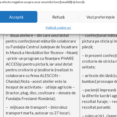
– birou dotat cu mobilierul necesar şi o
– discuţiile concrete
a afecte negative asupra unor anumite funcționalități și funcții.
parte din literatura de specialitate.-
pacientul şi familia,
camere de zi dotate cu mobilierul necesar
de colaborare cu pe
Acceptă
Refuză
Vezi preferințele
şi aparatura audio-video
din primăriile de dom
şi a fiselor sociale i
Politică cookie-uri
– doua ateliere – din care unul dotat
– confecţionat mǎtur
pentru confecţionat mături(in colaborare
pictura pe sticla şi 
cu Fundaţia Centrul Judeţean de Încadrare
pânză;
in Muncă a Nevăzătorilor Roznov –Neamţ
– in prezent confecţ
–printr-un program cu finanţare PHARE
croitorie de stricta
ACCES)şi pentru pictură, iar unul dotat
unitate;
pentru croitorie şi ţesătorie (realizat in
colaborare cu firma ALESCON –
– articole din lână (c
Olanda);Nota –acest atelier este la
bumbac( prosoape de
început de activitate.- utilaje agricole –
– pacienţii împreună 
(tractor, plug, disc, cositoare – donate de
la diferite lucrări a
Fundaţia Fresland-România);
recoltat furaje; – re
– mijloace de transport – (microbuz
recoltat porumb;
transport marfa, autocar cu 27 locuri,
– cules urzici , ciupe