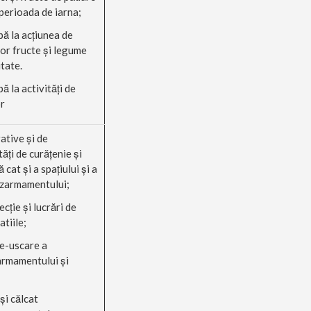
perioada de iarna;
ipă la acţiunea de
or fructe şi legume
tate.
pă la activităţi de
or
rative şi de
ăţi de curăţenie şi
cat şi a spaţiului şi a
azarmamentului;
ecţie şi lucrări de
atiile;
re-uscare a
armamentului şi
 şi călcat