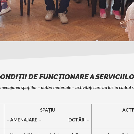
ONDIŢII DE FUNCŢIONARE A SERVICIIL
amenajarea spaţiilor – dotări materiale – activităţi care au loc în cadrul s
SPAŢIU
ACTI
– AMENAJARE – DOTĂRI –