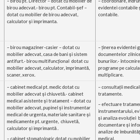
– birou pt. Director – dotat cu mobilier de
– coordonare, îndru
birou adecvat.- birou pt. Contabil-şef –
evidentei contabile ş
dotat cu mobilier de birou adecvat,
contabile.
calculator şi imprimanta.
– birou magaziner-casier – dotat cu
– ţinerea evidentei g
mobilier adecvat, casa de bani şi sistem
documentelor zilnic
antifurt.- birou multifuncţional dotat cu
bunurilor.- întocmirea
mobilier adecvat, calculator, imprimantă,
programe pe calculat
scaner, xerox.
multiplicare.
– cabinet medical pt. medic dotat cu
– consultaţii medical
mobilier adecvat şi chiuvetă.- cabinet
tratamente.
medical asistente şi tratament – dotat cu
– efectuare tratament
mobilier adecvat, pupinel şi instrumentar
instrumentarului, e
medical de urgenta, materiale sanitare şi
şi analiza evoluţiei b
medicamente pt. urgente, chiuvetă,
documentare şi info
calculator şi imprimantă .
analize de îmbunătăţ
– cabinet stomatologic dotat cu mobilier
medical.