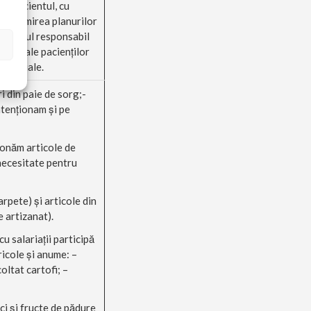
 cu pacientul, cu
- întocmirea planurilor
rsonalul responsabil
iciliu ale pacienţilor
ndividuale.
i din paie de sorg;-
intenţionam şi pe
ionăm articole de
 necesitate pentru
arpete) şi articole din
 artizanat).
cu salariaţii participă
gricole şi anume: –
coltat cartofi; –
rci şi fructe de pădure