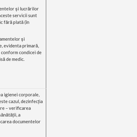
ntelor şi lucrărilor
ceste servicii sunt
c fără plată (în
amentelor şi
e, evidenta primară,
 conform condicei de
să de medic.
ea igienei corporale,
ste cazul, dezinfecţia
re – verificarea
ănătăţii, a
ficarea documentelor